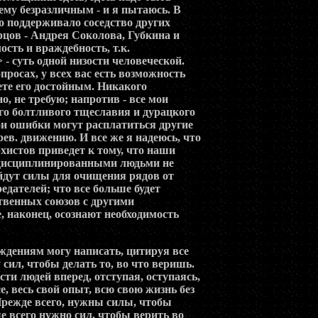
ему безразличным - и я пытаюсь. В
о поддерживало соседство других
цов - Андрея Соколова, Губкина и
ость и враждебность, т.к.
 суть одной низости человеческой.
просах, у всех вас есть возможность
дете его достойным. Никакого
о, не требую; напротив - все мои
его болтливого тщеславия и дурацкого
ои ошибки могут расплатиться другие
рев. движению. И все же я надеюсь, что
истов приведет к тому, что наши
 дисциплинированными людьми не
айдут силы для очищения рядов от
дателей; что все больше будет
твенных союзов с другими
, наконец, осознают необходимость
ждениям могу написать, цитируя все
 сил, чтобы делать то, во что веришь.
сти людей вперед, отступая, оступаясь,
е, весь свой опыт, всю свою жизнь без
Прежде всего, нужны силы, чтобы
е всего нужно сил, чтобы верить во