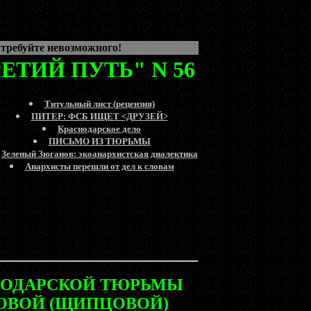
 требуйте невозможного!
ЕТИЙ ПУТЬ" N 56
Титульный лист (рецензия)
ПИТЕР: ФСБ ИЩЕТ <ДРУЗЕЙ>
Краснодарское дело
ПИСЬМО ИЗ ТЮРЬМЫ
Зеленый Зюганов: экоанархистская диалектика
Анархисты перешли от дел к словам
НОДАРСКОЙ ТЮРЬМЫ
ОВОЙ (ЩИПЦОВОЙ)