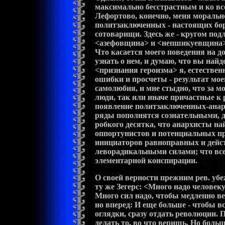
максимально бесстрастным и ко вс
Лефортово, конечно, меня моральн
политзаключенных - настоящих бор
сотоварищи. Здесь же - кругом подл
<азефовщина> и <непшикуевщина> -
Что касается моего поведения на до
узнать о нем, и думаю, что вы най
<признания героизма> я, естественн
ошибки и просчеты - результат мо
самолюбия, и мне стыдно, что за м
люди, так или иначе причастные к 
появление политзаключенных-анарх
ряды пополнятся сознательными,
робкого десятка, что анархисты н
оппортунистов и потенциальных пре
инициаторов равноправных и дейс
леворадикальными силами; что все
элементарной конспирации.
О своей верности прежним рев. убе
ту же Зегерс: <Много надо человеку
Много сил надо, чтобы медленно ве
но вперед: И еще больше - чтобы вс
оглядки, сразу отдать революции. 
делать то, во что веришь. Но больш