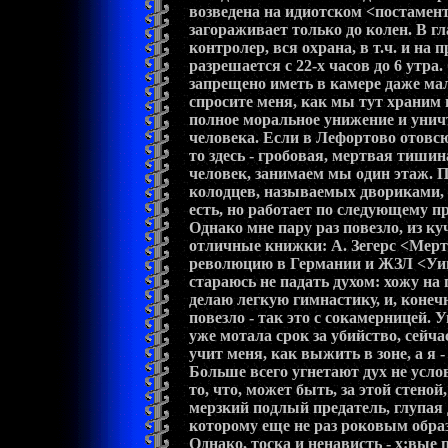
возведена на идиотском <постамент
загораживает только до колен. В 
контролер, вся охрана, в т.ч. и на
разрешается с 22-х часов до 6 утра
запрещено иметь в камере даже ма
спросите меня, как мы тут храним 
полное моральное унижение и унич
человека. Если в Лефортово отовсю
то здесь - гробовая, мертвая тишина
человек, занимаем мы один этаж. 
колодцев, называемых двориками, 
есть, но работает по следующему пр
Однако мне пару раз повезло, из ку
отличные книжки: А. Зегерс <Мер
революцию в Германии и ЖЗЛ <Уинс
стараюсь не падать духом: хожу на
делаю легкую гимнастику, и, конеч
повезло - так это с сокамерницей. 
уже мотала срок за убийство, сейча
учит меня, как выжить в зоне, а я 
Больше всего угнетают дух не усло
то, что, может быть, за этой стено
мерзкий подлый предатель, глупая 
которому еще не раз роковым обра
Однако, тоска и ненависть - х:вые 