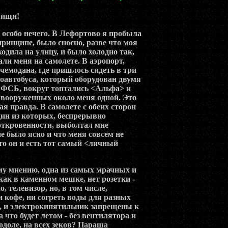
рищи!
 особо нечего. В Лефортово я пробыла
 принципе, было сносно, разве что моя
дила на улицу, и было холодно так,
али меня на самолете. В аэропорт,
а чемодана, где пришлось сидеть в три
роавтобуса, который оборудован двумя
 ФСБ, вокруг топтались <Альфа> и
0 вооруженных около меня одной. Это
ая правда. В самолете с обеих сторон
ин из которых, беспрерывно
откровенности, выболтал мне
е было ясно и что меня совсем не
то он и есть тот самый <личный
му мнению, одна из самых мрачных и
как в каменном мешке, нет розетки -
о, телевизор, но, в том числе,
 кофе, ни согреть воды для разных
е, и электрокипятильник запрещены к
а что будет летом - без вентилятора и
одоле, на всех зеков? Параша