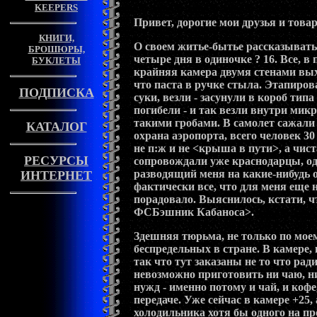
KEEPERS
Привет, дорогие мои друзья и това
КНИГИ,
О своем житье-бытье рассказывать
БРОШЮРЫ,
четыре дня в одиночке ? 16. Все, в
БУКЛЕТЫ
крайняя камера двумя стенами выхо
что паста в ручке стыла. Этапиров
ПОДПИСКА
суки, везли - засунули в короб тип
погибели - и так везли внутри мик
такими гробами. В самолет сажали
КАТАЛОГ
охрана аэропорта, всего человек 3
не п:ж и не <крыша в пути>, а чист
РЕСУРСЫ
сопровождали уже краснодарцы, од
разводящий меня на какие-нибудь 
ИНТЕРНЕТ
фактически все, что для меня еще н
порадовало. Выяснилось, кстати, ч
ФСБэшник Кабаноса>.
Здешняя тюрьма, не только по мое
беспредельных в стране. В камере, 
так что тут заказаны не то что ради
невозможно приготовить ни чаю, ни
нужд - именно потому и чай, и коф
передаче. Уже сейчас в камере +25, 
холодильника хотя бы одного на пр