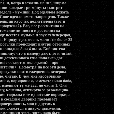
е>, и, когда влезаешь на нее, ширма
глазок каждые три минуты смотрит
 продоле - мужики. Под одеялом лежать
. Свое одеяло иметь запрещено. Также
лейший кусочек полиэтилена (вот и
продукты?). Все, все рассчитано на
тожение личности и достоинства
ду несется музыка и звук телепередач,
. Народу здесь очень мало - не более 25
Прогулки происходят внутри бетонных
площадью 8 на 4 шага. Библиотека
инципу: что в камеру дают, то и читай.
чи детективного г:на попались две
твые остаются молодыми> - про
тенли>. Несмотря на все эти дела,
 прогулки почти ежедневно, вечером
но, читаю. В чем мне необычайно
Умная, порядочная, замечательная баба,
с вменяют ту же 222, но часть 1. Она
- ну, конечно, агитирую за революцию.
вия тюрьмы и ее идиотские порядки, а
й, в соседнем дворике пребывает
доверчивость, моя и других, к
зом скажется в анархо-движении.
помощники здесь, здесь надо быть