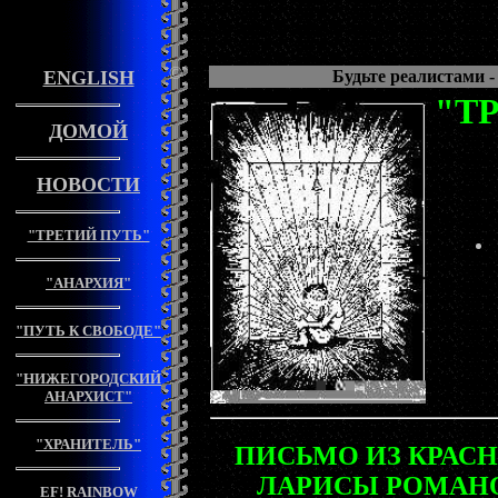
©
ENGLISH
Будьте реалистами -
"ТР
ДОМОЙ
НОВОСТИ
"ТРЕТИЙ ПУТЬ"
"АНАРХИЯ"
"ПУТЬ К СВОБОДЕ"
"НИЖЕГОРОДСКИЙ
АНАРХИСТ"
"ХРАНИТЕЛЬ"
ПИСЬМО ИЗ КРАС
ЛАРИСЫ РОМАН
EF! RAINBOW